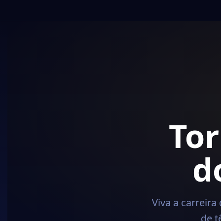
Torne-
do tê
Viva a carreira de um teni
de tênis online 
J