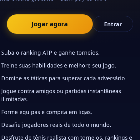
ng ATP e ganhe torneios.
habilidades e melhore seu jogo.
ticas para superar cada adversário.
 amigos ou partidas instantâneas
s e compita em ligas.
dores reais de todo o mundo.
ênis realista com torneios, rankings e
manager.
|
Terms and conditions
|
Privacy policy