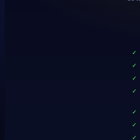
Suba o ranki
Treine suas 
Domine as tá
Jogue contra
ilimitadas.
Forme equipa
Desafie joga
Desfrute de t
decisões de 
About us