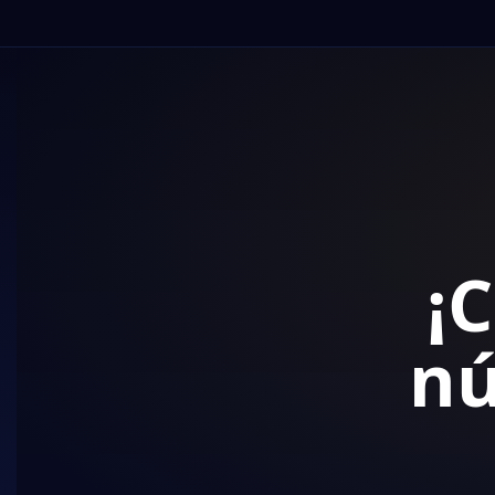
¡Conv
númer
Vive la carrera de un tenis
de tenis online g