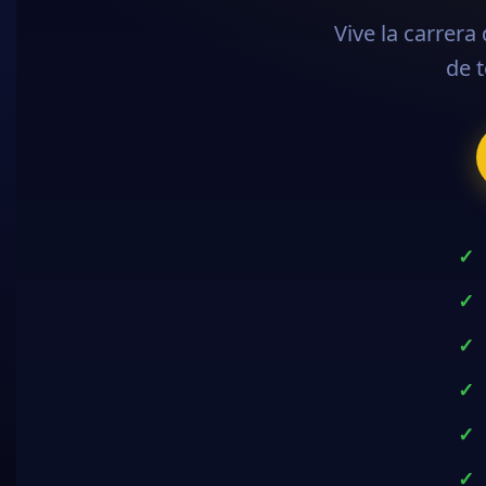
Jug
Escala el ra
Entrena tus 
Domina la tác
Juega contra
Forma equipo
Desafía a ju
Disfruta de t
decisiones d
About us