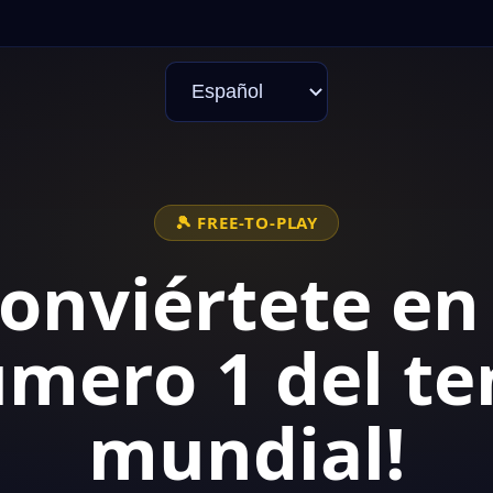
🎾 FREE-TO-PLAY
iértete en el
o 1 del tenis
mundial!
ta de clase mundial en este manager
ratuito – ¡sin pay-to-win!