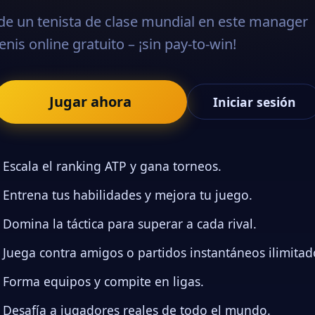
ar ahora
Iniciar sesión
nking ATP y gana torneos.
habilidades y mejora tu juego.
tica para superar a cada rival.
 amigos o partidos instantáneos ilimitados.
s y compite en ligas.
gadores reales de todo el mundo.
enis realista con torneos, rankings y
e manager.
|
Terms and conditions
|
Privacy policy